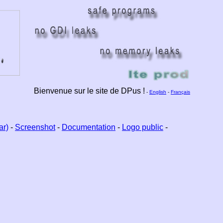
Bienvenue sur le site de DPus !
-
English
-
Français
ar)
-
Screenshot
-
Documentation
-
Logo public
-